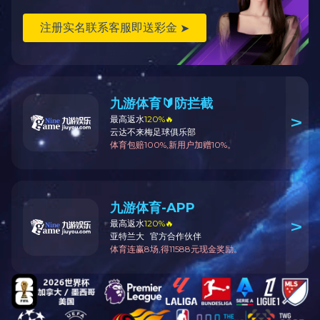
精密振动盘
米兰（中国）
自动振动盘
您所在的位置：
首页
>
产品中心
>
视觉检测设备
视觉检测设备
福建视觉检测设备
的特点是提高生产的柔性和自动
化程度。在一些不适合于人工作业的危险工作环境或人
工视觉难以满足要求的场合，常用机器视觉来替代人工