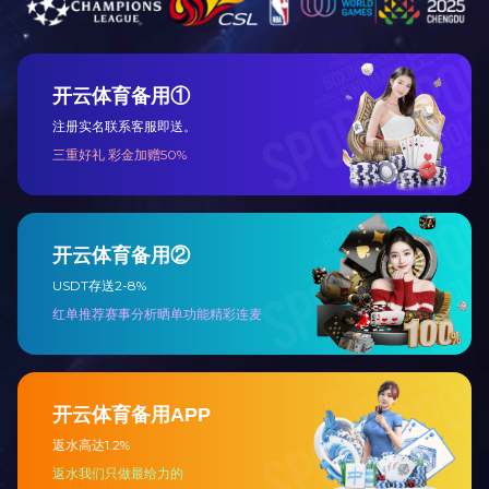
视觉；同时在大批量工业生产过程中，用人工视觉检查
产品质量效率低且精度不高，用机器视觉检测方法可以
大大提高生产效率和生产的自动化程度。而且机器视觉
易于实现信息集成，是实现计算机集成制造的基础技
术。
（此内容由
www.usnewmall.com
提供）
上一条:
机器视觉检测设备
下一条:
自动送料仓
相关产品