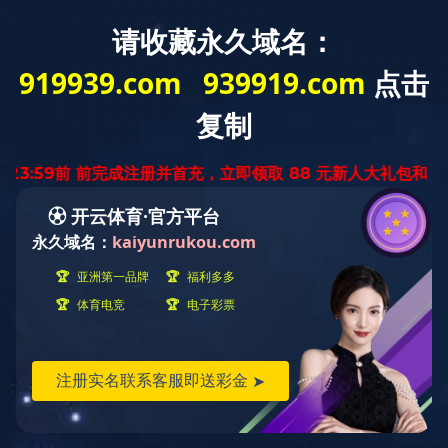
首页
视觉检测设备
振动盘
电子五金/塑料类精密振动
盘
食品/医药/小商品类振动
盘
振动顶盘展示
振动盘辅助设备展示
涂层举例
非标自动化产品
振动盘展示
振动底座展示
控制器展示
行业用途展示
新闻资讯
公司动态
振动盘知识
关于我们