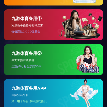
自动送料振动盘